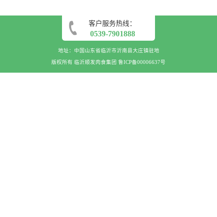
客户服务热线：
0539-7901888
地址：中国山东省临沂市沂南县大庄镇驻地
版权所有 临沂顺发肉食集团
鲁ICP备00006637号