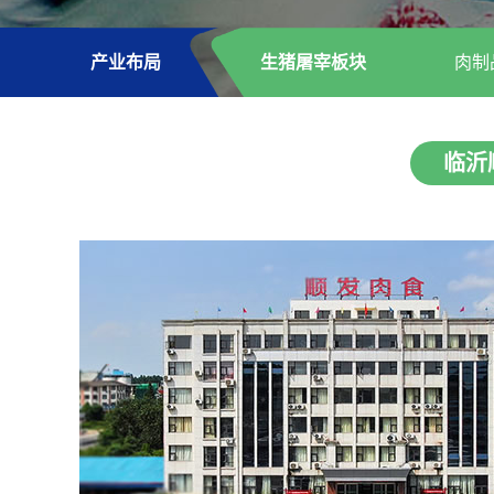
产业布局
生猪屠宰板块
肉制
临沂