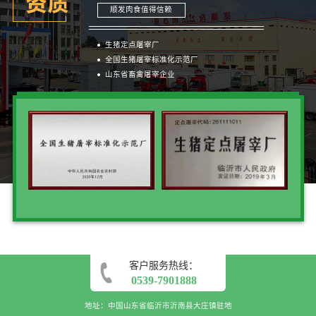
顺发肉食值得信赖
生猪定点屠宰厂
全国生猪屠宰标准化示范厂
山东省畜禽屠宰企业
客户服务热线：
0539-7901888
地址：中国山东省临沂市沂南县大庄镇驻地